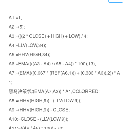
A1:=1;
A2:=(5);
A3:=(((2 * CLOSE) + HIGH) + LOW) / 4;
A4:=LLV(LOW,34);
A5:=HHV(HIGH,34);
A6:=EMA((((A3 - A4) / (A5 - A4)) * 100),13);
A7:=(EMA(((0.667 * (REF(A6,1))) + (0.333 * A6)),2)) * A
1;
黑马决策线:(EMA(A7,A2)) * A1,COLORRED;
A8:=(HHV(HIGH,9)) - (LLV(LOW,9));
A9:=(HHV(HIGH,9)) - CLOSE;
A10:=CLOSE - (LLV(LOW,9));
A11:=((A9 / A8) * 100) - 70;