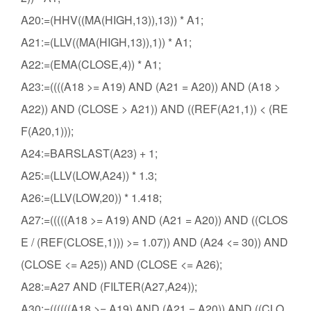
A20:=(HHV((MA(HIGH,13)),13)) * A1;
A21:=(LLV((MA(HIGH,13)),1)) * A1;
A22:=(EMA(CLOSE,4)) * A1;
A23:=((((A18 >= A19) AND (A21 = A20)) AND (A18 >
A22)) AND (CLOSE > A21)) AND ((REF(A21,1)) < (RE
F(A20,1)));
A24:=BARSLAST(A23) + 1;
A25:=(LLV(LOW,A24)) * 1.3;
A26:=(LLV(LOW,20)) * 1.418;
A27:=(((((A18 >= A19) AND (A21 = A20)) AND ((CLOS
E / (REF(CLOSE,1))) >= 1.07)) AND (A24 <= 30)) AND
(CLOSE <= A25)) AND (CLOSE <= A26);
A28:=A27 AND (FILTER(A27,A24));
A30:=((((((A18 >= A19) AND (A21 = A20)) AND ((CLO