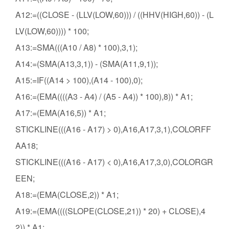
A12:=((CLOSE - (LLV(LOW,60))) / ((HHV(HIGH,60)) - (L
LV(LOW,60)))) * 100;
A13:=SMA(((A10 / A8) * 100),3,1);
A14:=(SMA(A13,3,1)) - (SMA(A11,9,1));
A15:=IF((A14 > 100),(A14 - 100),0);
A16:=(EMA((((A3 - A4) / (A5 - A4)) * 100),8)) * A1;
A17:=(EMA(A16,5)) * A1;
STICKLINE(((A16 - A17) > 0),A16,A17,3,1),COLORFF
AA18;
STICKLINE(((A16 - A17) < 0),A16,A17,3,0),COLORGR
EEN;
A18:=(EMA(CLOSE,2)) * A1;
A19:=(EMA((((SLOPE(CLOSE,21)) * 20) + CLOSE),4
2)) * A1;