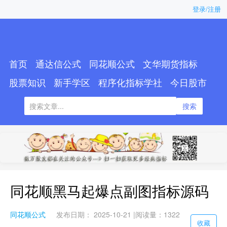
登录/注册
首页
通达信公式
同花顺公式
文华期货指标
股票知识
新手学区
程序化指标学社
今日股市
搜索
同花顺黑马起爆点副图指标源码
同花顺公式
发布日期： 2025-10-21 |
阅读量：1322
收藏