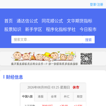
登录/注册
首页
通达信公式
同花顺公式
文华期货指标
股票知识
新手学区
程序化指标学社
今日股市
搜索
财经信息