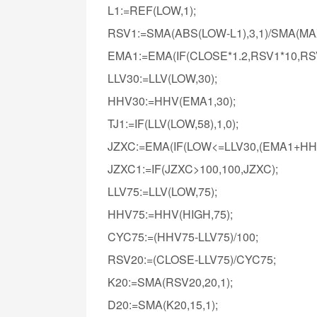
L1:=REF(LOW,1);
RSV1:=SMA(ABS(LOW-L1),3,1)/SMA(MAX(
EMA1:=EMA(IF(CLOSE*1.2,RSV1*10,RSV1
LLV30:=LLV(LOW,30);
HHV30:=HHV(EMA1,30);
TJ1:=IF(LLV(LOW,58),1,0);
JZXC:=EMA(IF(LOW<=LLV30,(EMA1+HHV30
JZXC1:=IF(JZXC>100,100,JZXC);
LLV75:=LLV(LOW,75);
HHV75:=HHV(HIGH,75);
CYC75:=(HHV75-LLV75)/100;
RSV20:=(CLOSE-LLV75)/CYC75;
K20:=SMA(RSV20,20,1);
D20:=SMA(K20,15,1);