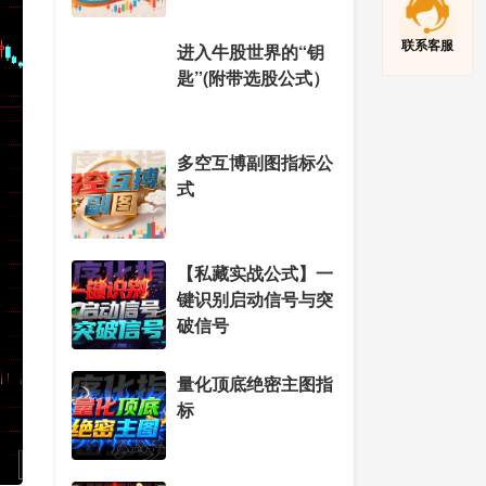
联系客服
进入牛股世界的“钥
匙”(附带选股公式）
多空互博副图指标公
式
【私藏实战公式】一
键识别启动信号与突
破信号
量化顶底绝密主图指
标