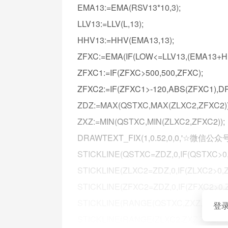
EMA13:=EMA(RSV13*10,3);
LLV13:=LLV(L,13);
HHV13:=HHV(EMA13,13);
ZFXC:=EMA(IF(LOW<=LLV13,(EMA13+HHV
ZFXC1:=IF(ZFXC>500,500,ZFXC);
ZFXC2:=IF(ZFXC1>-120,ABS(ZFXC1)
ZDZ:=MAX(QSTXC,MAX(ZLXC2,ZFXC2))
ZXZ:=MIN(QSTXC,MIN(ZLXC2,ZFXC2));
DRAWTEXT_FIX(1,0.52,0,0,'☆微信
STICKLINE(QSTXC=ZDZ,0,IF(QSTXC>
STICKLINE(ZLXC2=ZDZ,0,IF(ZLXC2>0
STICKLINE(ZFXC2=ZDZ,0,IF(ZFXC2>0
STICKLINE(RANGE(QSTXC,ZXZ,ZDZ)=
登
STICKLINE(RANGE(ZLXC2,ZXZ,ZDZ)=1