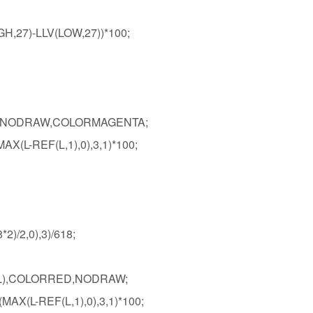
H,27)-LLV(LOW,27))*100;
),NODRAW,COLORMAGENTA;
X(L-REF(L,1),0),3,1)*100;
)/2,0),3)/618;
LL),COLORRED,NODRAW;
AX(L-REF(L,1),0),3,1)*100;