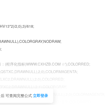
13*2)/2,0),3)/618;
,DRAWNULL),COLORGRAY,NODRAW;
;
公众号：(程序化指标)WWW.CXHZB.COM ☆'),COLORRED;
0,QSTXC,DRAWNULL),2,0),COLORMAGENTA;
,ZLXC2,DRAWNULL),2,0),COLORRED;
,ZFXC2,DRAWNULL),2,1),COLORGRAY;
1,0,IF(QSTXC>0,QSTXC,DRAWNULL),2,0),COLORMAGENTA;
录后 可查阅完整公式
立即登录
,0,IF(ZLXC2>0,ZLXC2,DRAWNULL),2,0),COLORRED;