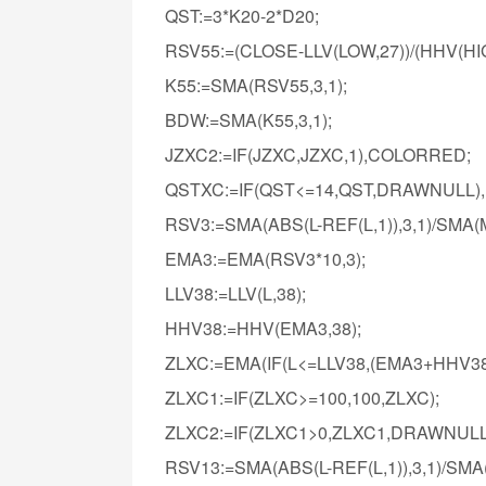
QST:=3*K20-2*D20;
RSV55:=(CLOSE-LLV(LOW,27))/(HHV(HIG
K55:=SMA(RSV55,3,1);
BDW:=SMA(K55,3,1);
JZXC2:=IF(JZXC,JZXC,1),COLORRED;
QSTXC:=IF(QST<=14,QST,DRAWNULL
RSV3:=SMA(ABS(L-REF(L,1)),3,1)/SMA(MA
EMA3:=EMA(RSV3*10,3);
LLV38:=LLV(L,38);
HHV38:=HHV(EMA3,38);
ZLXC:=EMA(IF(L<=LLV38,(EMA3+HHV38*2
ZLXC1:=IF(ZLXC>=100,100,ZLXC);
ZLXC2:=IF(ZLXC1>0,ZLXC1,DRAWNU
RSV13:=SMA(ABS(L-REF(L,1)),3,1)/SMA(M