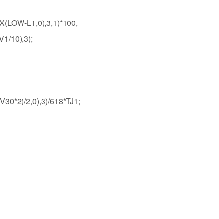
LOW-L1,0),3,1)*100;
/10),3);
*2)/2,0),3)/618*TJ1;