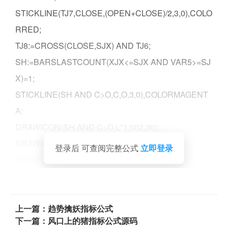
STICKLINE(TJ7,CLOSE,(OPEN+CLOSE)/2,3,0),COLO
RRED;
TJ8:=CROSS(CLOSE,SJX) AND TJ6;
SH:=BARSLASTCOUNT(XJX<=SJX AND VAR5>=SJ
X)=1;
STICKLINE(SH AND C>O,C,O,3,0),COLORMAGENT
A;
DRAWICON(SH AND C>O,L*1.002,30);
DRAWICON(SH AND C>O,L*0.98,29);
登录后 可查阅完整公式
立即登录
DRAWICON(SH AND C>O,L*0.96,28);
上一篇：趋势擒妖指标公式
下一篇：风口上的猪指标公式源码