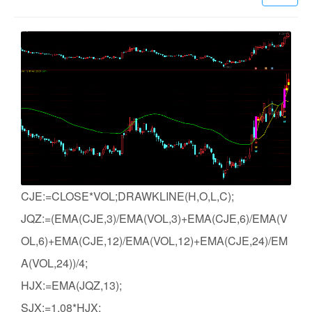
CJE:=CLOSE*VOL;DRAWKLINE(H,O,L,C);
JQZ:=(EMA(CJE,3)/EMA(VOL,3)+EMA(CJE,6)/EMA(V
OL,6)+EMA(CJE,12)/EMA(VOL,12)+EMA(CJE,24)/EM
A(VOL,24))/4;
HJX:=EMA(JQZ,13);
SJX:=1.08*HJX;