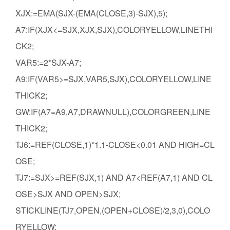
XJX:=EMA(SJX-(EMA(CLOSE,3)-SJX),5);
A7:IF(XJX<=SJX,XJX,SJX),COLORYELLOW,LINETHI
CK2;
VAR5:=2*SJX-A7;
A9:IF(VAR5>=SJX,VAR5,SJX),COLORYELLOW,LINE
THICK2;
GW:IF(A7=A9,A7,DRAWNULL),COLORGREEN,LINE
THICK2;
TJ6:=REF(CLOSE,1)*1.1-CLOSE<0.01 AND HIGH=CL
OSE;
TJ7:=SJX>=REF(SJX,1) AND A7<REF(A7,1) AND CL
OSE>SJX AND OPEN>SJX;
STICKLINE(TJ7,OPEN,(OPEN+CLOSE)/2,3,0),COLO
RYELLOW;